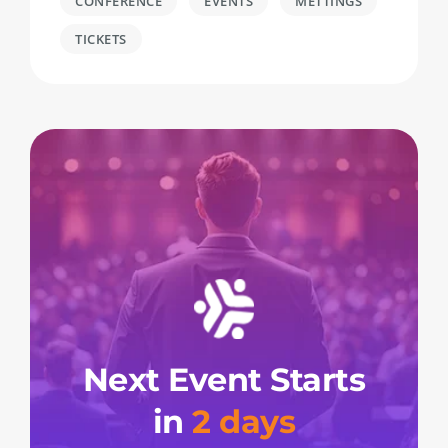
CONFERENCE
EVENTS
METTINGS
TICKETS
Next Event Starts
in
2 days