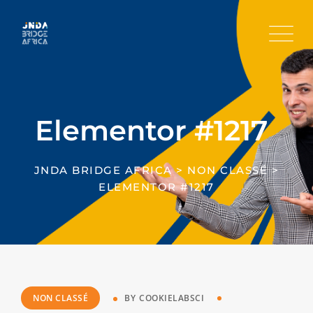
Elementor #1217
JNDA BRIDGE AFRICA
>
NON CLASSÉ
>
ELEMENTOR #1217
NON CLASSÉ
BY
COOKIELABSCI