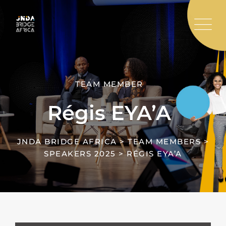
Skip
to
content
TEAM MEMBER
Régis EYA’A
JNDA BRIDGE AFRICA
>
TEAM MEMBERS
>
SPEAKERS 2025
>
RÉGIS EYA’A