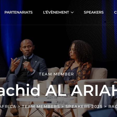
PARTENARIATS
L’ÉVÈNEMENT
SPEAKERS
C
TEAM MEMBER
achid AL ARIA
AFRICA
>
TEAM MEMBERS
>
SPEAKERS 2025
>
RAC